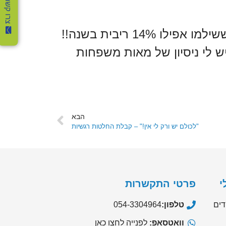
צרו קשר
"מינוס בבנק" זאת אחת ההלוואות הכי יקרות שנתקל בהן בחיים! ראיתי לקוחות ששילמו אפילו 14% ריבית בשנה!!
יש לי ניסיון של מאות משפחות
הבא
"לכולם יש ורק לי אין!" – קבלת החלטות רגשיות
י
פרטי התקשרות
דים
טלפון:
054-3304964
וואטסאפ:
לפנייה לחצו כאן